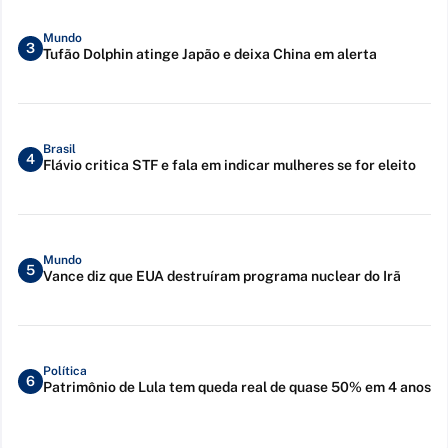
Mundo
3
Tufão Dolphin atinge Japão e deixa China em alerta
Brasil
4
Flávio critica STF e fala em indicar mulheres se for eleito
Mundo
5
Vance diz que EUA destruíram programa nuclear do Irã
Política
6
Patrimônio de Lula tem queda real de quase 50% em 4 anos