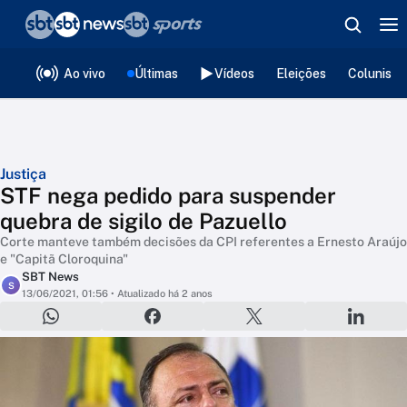
❮
voltar
Editorias
Ao vivo
Últimas
Vídeos
Eleições
Colunista
Justiça
STF nega pedido para suspender
quebra de sigilo de Pazuello
Corte manteve também decisões da CPI referentes a Ernesto Araújo
e "Capitã Cloroquina"
SBT News
S
13/06/2021, 01:56
• Atualizado há 2 anos