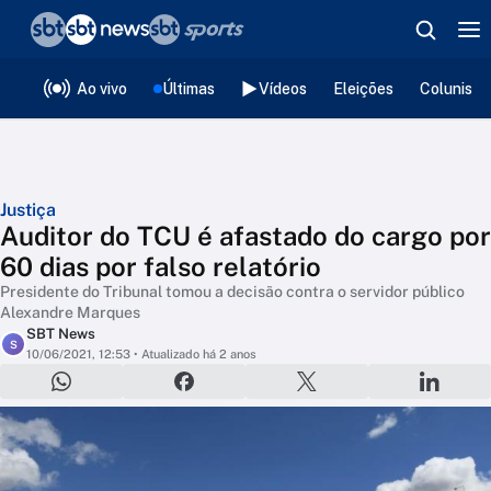
❮
voltar
Editorias
Ao vivo
Últimas
Vídeos
Eleições
Colunista
Justiça
Auditor do TCU é afastado do cargo por
60 dias por falso relatório
Presidente do Tribunal tomou a decisão contra o servidor público
Alexandre Marques
SBT News
S
10/06/2021, 12:53
• Atualizado há 2 anos