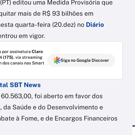
a (PT) editou uma Medida Provisória que
 quitar mais de R$ 93 bilhões em
nesta quarta-feira (20.dez) no
Diário
entrou em vigor.
 por assinatura
Claro
i (175)
, via streaming
Siga no Google Discover
m dos canais nas Smart
ortal SBT News
.160.563,00, foi aberto em favor dos
al, da Saúde e do Desenvolvimento e
mbate à Fome, e de Encargos Financeiros