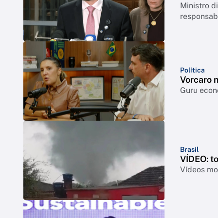
Ministro 
responsabi
Política
Vorcaro 
Guru econô
Brasil
VÍDEO: t
Vídeos mos