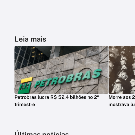
Leia mais
Petrobras lucra R$ 52,4 bilhões no 2º
Morre aos 2
trimestre
mostrava lu
Últimas notícias