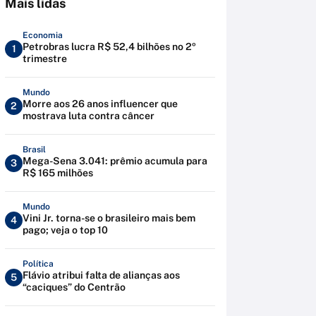
Mais lidas
Economia
Petrobras lucra R$ 52,4 bilhões no 2º
1
trimestre
Mundo
Morre aos 26 anos influencer que
2
mostrava luta contra câncer
Brasil
Mega-Sena 3.041: prêmio acumula para
3
R$ 165 milhões
Mundo
Vini Jr. torna-se o brasileiro mais bem
4
pago; veja o top 10
Política
Flávio atribui falta de alianças aos
5
“caciques” do Centrão