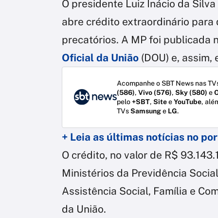
O presidente Luiz Inácio da Silv
abre crédito extraordinário para
precatórios. A MP foi publicada 
Oficial da União
(DOU) e, assim, 
Acompanhe o SBT News nas TVs
(586)
,
Vivo (576)
,
Sky (580)
e
O
pelo
+SBT
,
Site
e
YouTube
, alé
TVs
Samsung
e
LG
.
+ Leia as últimas notícias no p
O crédito, no valor de R$ 93.143
Ministérios da Previdência Soci
Assistência Social, Família e Co
da União.