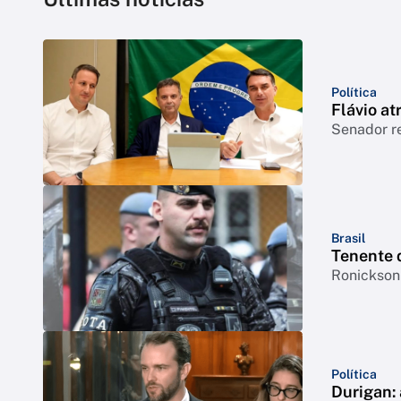
Política
Flávio at
Senador r
Brasil
Tenente 
Ronickson 
Política
Durigan: