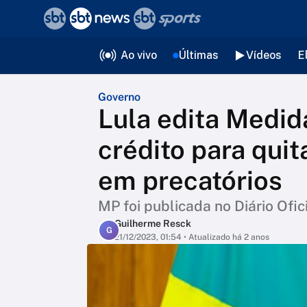
❮
voltar
Editorias
Ao vivo
Últimas
Vídeos
E
Governo
Lula edita Medid
crédito para quit
em precatórios
MP foi publicada no Diário Ofic
Guilherme Resck
G
21/12/2023, 01:54
• Atualizado há 2 anos