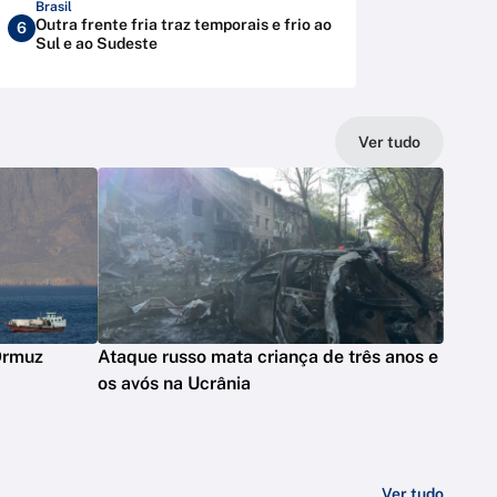
Brasil
Outra frente fria traz temporais e frio ao
6
Sul e ao Sudeste
Ver tudo
 Ormuz
Ataque russo mata criança de três anos e
os avós na Ucrânia
Ver tudo