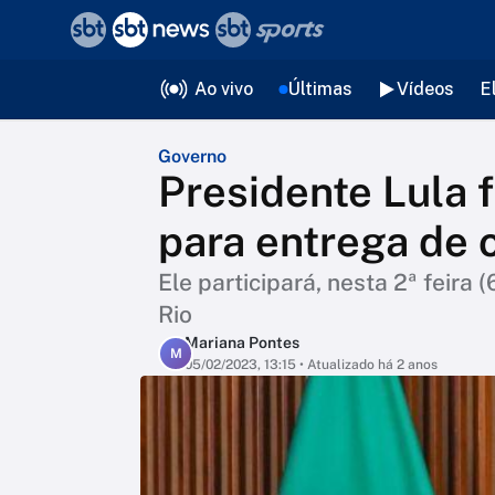
❮
voltar
Editorias
Ao vivo
Últimas
Vídeos
E
Governo
Presidente Lula 
para entrega de 
Ele participará, nesta 2ª feira 
Rio
Mariana Pontes
M
05/02/2023, 13:15
• Atualizado há 2 anos