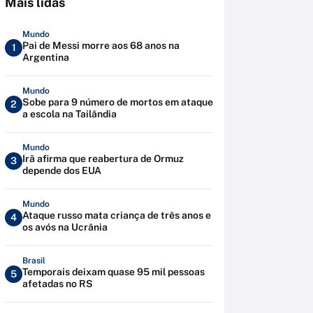
Mais lidas
Mundo
Pai de Messi morre aos 68 anos na
1
Argentina
Mundo
Sobe para 9 número de mortos em ataque
2
a escola na Tailândia
Mundo
Irã afirma que reabertura de Ormuz
3
depende dos EUA
Mundo
Ataque russo mata criança de três anos e
4
os avós na Ucrânia
Brasil
Temporais deixam quase 95 mil pessoas
5
afetadas no RS