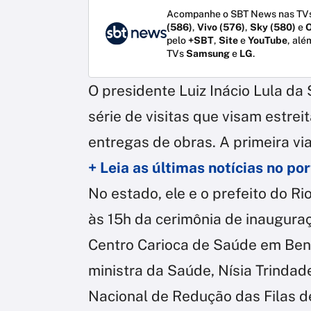
Acompanhe o SBT News nas TVs
(586)
,
Vivo (576)
,
Sky (580)
e
O
pelo
+SBT
,
Site
e
YouTube
, alé
TVs
Samsung
e
LG
.
O presidente Luiz Inácio Lula da 
série de visitas que visam estrei
entregas de obras. A primeira vi
+ Leia as últimas notícias no p
No estado, ele e o prefeito do Ri
às 15h da cerimônia de inaugur
Centro Carioca de Saúde em Benf
ministra da Saúde, Nísia Trindad
Nacional de Redução das Filas de