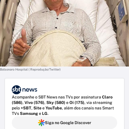
Bolsonaro Hospital ( Reprodução/Twitter)
Acompanhe o SBT News nas TVs por assinatura
Claro
(586)
,
Vivo (576)
,
Sky (580)
e
Oi (175)
, via streaming
pelo
+SBT
,
Site
e
YouTube
, além dos canais nas Smart
TVs
Samsung
e
LG
.
Siga no Google Discover