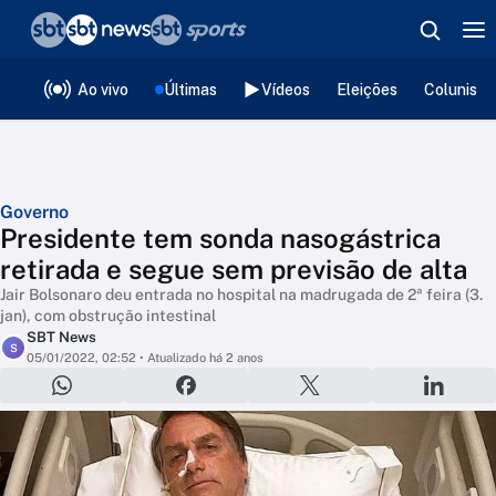
❮
voltar
Editorias
Ao vivo
Últimas
Vídeos
Eleições
Colunista
Governo
Presidente tem sonda nasogástrica
retirada e segue sem previsão de alta
Jair Bolsonaro deu entrada no hospital na madrugada de 2ª feira (3.
jan), com obstrução intestinal
SBT News
S
05/01/2022, 02:52
• Atualizado há 2 anos