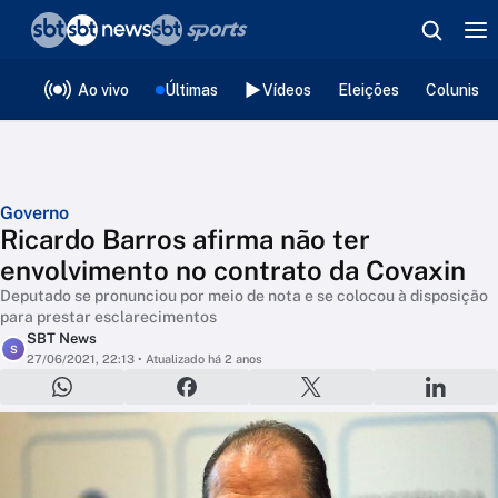
❮
voltar
Editorias
Ao vivo
Últimas
Vídeos
Eleições
Colunista
Governo
Ricardo Barros afirma não ter
envolvimento no contrato da Covaxin
Deputado se pronunciou por meio de nota e se colocou à disposição
para prestar esclarecimentos
SBT News
S
27/06/2021, 22:13
• Atualizado há 2 anos