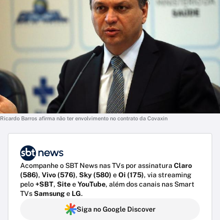
Ricardo Barros afirma não ter envolvimento no contrato da Covaxin
Acompanhe o SBT News nas TVs por assinatura
Claro
(586)
,
Vivo (576)
,
Sky (580)
e
Oi (175)
, via streaming
pelo
+SBT
,
Site
e
YouTube
, além dos canais nas Smart
TVs
Samsung
e
LG
.
Siga no Google Discover