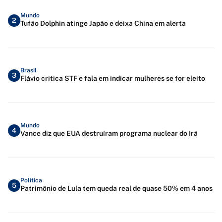
Mundo
2
Tufão Dolphin atinge Japão e deixa China em alerta
Brasil
3
Flávio critica STF e fala em indicar mulheres se for eleito
Mundo
4
Vance diz que EUA destruíram programa nuclear do Irã
Política
5
Patrimônio de Lula tem queda real de quase 50% em 4 anos