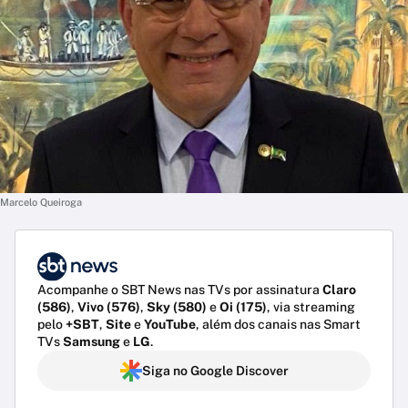
Marcelo Queiroga
Acompanhe o SBT News nas TVs por assinatura
Claro
(586)
,
Vivo (576)
,
Sky (580)
e
Oi (175)
, via streaming
pelo
+SBT
,
Site
e
YouTube
, além dos canais nas Smart
TVs
Samsung
e
LG
.
Siga no Google Discover