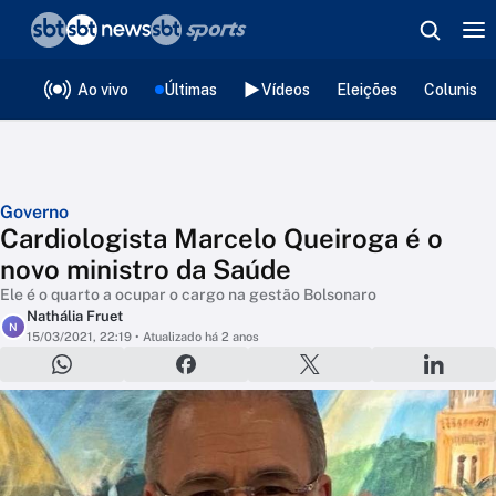
❮
voltar
Editorias
Ao vivo
Últimas
Vídeos
Eleições
Colunista
Governo
Cardiologista Marcelo Queiroga é o
novo ministro da Saúde
Ele é o quarto a ocupar o cargo na gestão Bolsonaro
Nathália Fruet
N
15/03/2021, 22:19
• Atualizado há 2 anos