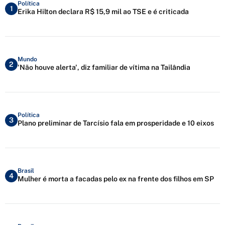
Política
1
Erika Hilton declara R$ 15,9 mil ao TSE e é criticada
Mundo
2
'Não houve alerta', diz familiar de vítima na Tailândia
Política
3
Plano preliminar de Tarcísio fala em prosperidade e 10 eixos
Brasil
4
Mulher é morta a facadas pelo ex na frente dos filhos em SP