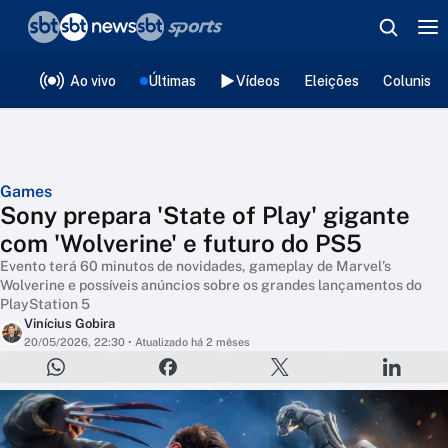
❮
voltar
Editorias
Ao vivo
Últimas
Vídeos
Eleições
Colunista
Games
Sony prepara 'State of Play' gigante
com 'Wolverine' e futuro do PS5
Evento terá 60 minutos de novidades, gameplay de Marvel’s
Wolverine e possíveis anúncios sobre os grandes lançamentos do
PlayStation 5
Vinícius Gobira
20/05/2026, 22:30
• Atualizado há 2 mêses