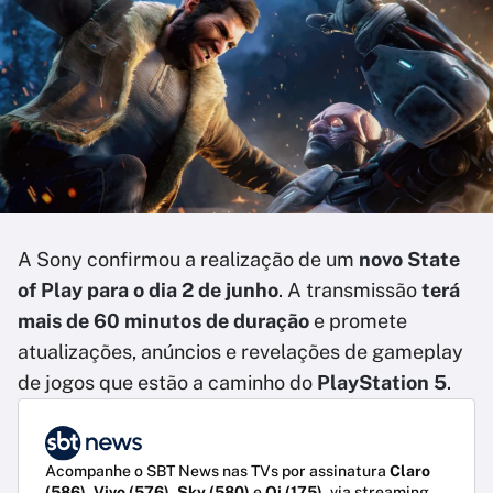
A Sony confirmou a realização de um
novo State
of Play para o dia 2 de junho
. A transmissão
terá
mais de 60 minutos de duração
e promete
atualizações, anúncios e revelações de gameplay
de jogos que estão a caminho do
PlayStation 5
.
Acompanhe o SBT News nas TVs por assinatura
Claro
(586)
,
Vivo (576)
,
Sky (580)
e
Oi (175)
, via streaming