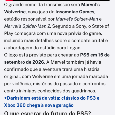
O grande nome da transmissão será
Marvel’s
Wolverine
, novo jogo da
Insomniac Games
,
estúdio responsável por
Marvel’s Spider-Man
e
Marvel’s Spider-Man 2
. Segundo a Sony, o State of
Play começará com uma nova prévia do game,
incluindo mais detalhes sobre o combate brutal e
a abordagem do estúdio para Logan.
O jogo está previsto para chegar ao
PS5 em 15 de
setembro de 2026
. A Marvel também já havia
confirmado que a aventura trará uma história
original, com Wolverine em uma jornada marcada
por violência, mistérios do passado e confrontos
contra inimigos conhecidos dos quadrinhos.
+Darksiders está de volta: clássico do PS3 e
Xbox 360 chega à nova geração
O que esperar do futuro do PS5?