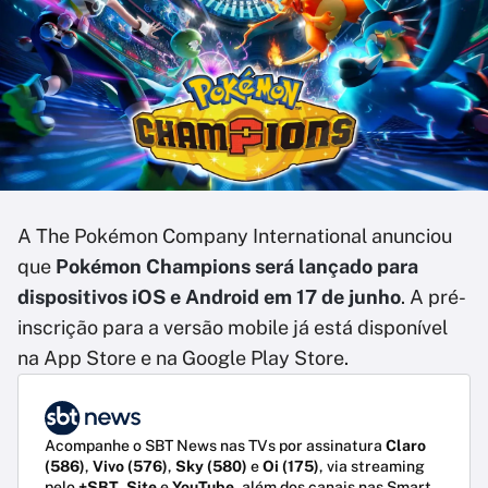
A The Pokémon Company International anunciou
que
Pokémon Champions
será lançado para
dispositivos iOS e Android em 17 de junho
. A pré-
inscrição para a versão mobile já está disponível
na App Store e na Google Play Store.
Acompanhe o SBT News nas TVs por assinatura
Claro
(586)
,
Vivo (576)
,
Sky (580)
e
Oi (175)
, via streaming
pelo
+SBT
,
Site
e
YouTube
, além dos canais nas Smart