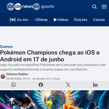
❮
voltar
Editorias
Ao vivo
Últimas
Vídeos
Eleições
Colunista
Games
Pokémon Champions chega ao iOS e
Android em 17 de junho
Jogo focado em batalhas Pokémon será lançado nos celulares com
suporte multiplataforma e evento especial com Raichu
Vinícius Gobira
03/06/2026, 20:10
• Atualizado há 2 mêses