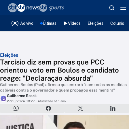
❮
voltar
Editorias
Ao vivo
Últimas
Vídeos
Eleições
Colunista
Eleições
Tarcísio diz sem provas que PCC
orientou voto em Boulos e candidato
reage: "Declaração absurda"
Guilherme Boulos (Psol) afirmou que entrará "com todas as medidas
cabíveis contra o governador e quem propagou essa mentira"
Guilherme Resck
G
27/10/2024, 18:27
• Atualizado há 1 ano