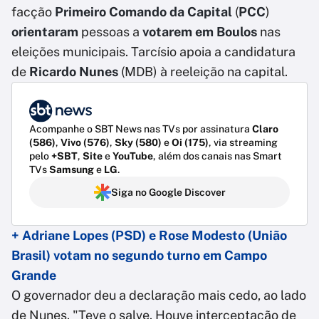
facção
Primeiro Comando da Capital
(
PCC
)
orientaram
pessoas a
votarem em Boulos
nas
eleições municipais. Tarcísio apoia a candidatura
de
Ricardo Nunes
(MDB) à reeleição na capital.
Acompanhe o SBT News nas TVs por assinatura
Claro
(586)
,
Vivo (576)
,
Sky (580)
e
Oi (175)
, via streaming
pelo
+SBT
,
Site
e
YouTube
, além dos canais nas Smart
TVs
Samsung
e
LG
.
Siga no Google Discover
+ Adriane Lopes (PSD) e Rose Modesto (União
Brasil) votam no segundo turno em Campo
Grande
O governador deu a declaração mais cedo, ao lado
de Nunes. "Teve o salve. Houve interceptação de