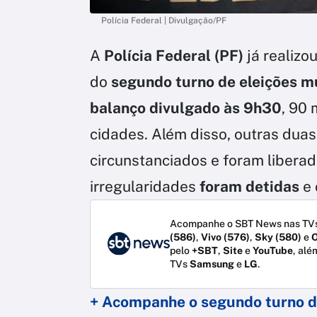
Polícia Federal | Divulgação/PF
A
Polícia Federal (PF)
já realizou
do
segundo turno de eleições m
balanço divulgado às 9h30
, 90 
cidades. Além disso, outras dua
circunstanciados e foram liberad
irregularidades
foram detidas
e 
Acompanhe o SBT News nas TVs
(586)
,
Vivo (576)
,
Sky (580)
e
O
pelo
+SBT
,
Site
e
YouTube
, alé
TVs
Samsung
e
LG
.
+ Acompanhe o segundo turno d