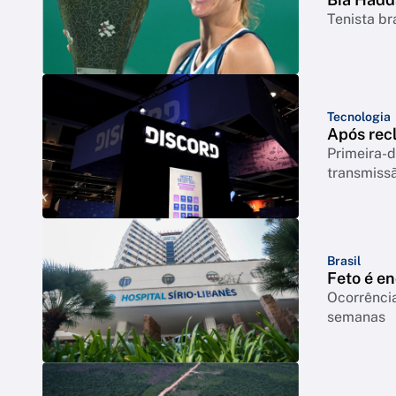
Tenista br
Tecnologia
Após rec
Primeira-d
transmiss
Brasil
Feto é e
Ocorrência
semanas