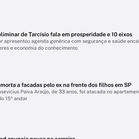
liminar de Tarcísio fala em prosperidade e 10 eixos
 apresentou agenda genérica com segurança e saúde encabeçan
eres e economia do conhecimento
morta a facadas pelo ex na frente dos filhos em SP
asevicius Paiva Araújo, de 33 anos, foi atacada no apartame
do 15º andar
ad anuncia pausa na carreira