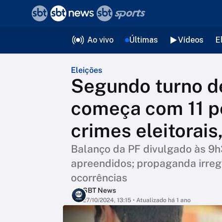
❮
voltar
Editorias
Ao vivo
Últimas
Vídeos
E
Eleições
Segundo turno de
começa com 11 p
crimes eleitorais,
Balanço da PF divulgado às 9h
apreendidos; propaganda irregu
ocorrências
SBT News
27/10/2024, 13:15
• Atualizado há 1 ano