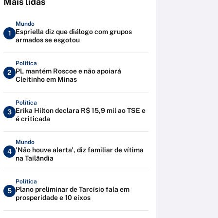
Mais lidas
Mundo
Espriella diz que diálogo com grupos
1
armados se esgotou
Política
PL mantém Roscoe e não apoiará
2
Cleitinho em Minas
Política
Erika Hilton declara R$ 15,9 mil ao TSE e
3
é criticada
Mundo
'Não houve alerta', diz familiar de vítima
4
na Tailândia
Política
Plano preliminar de Tarcísio fala em
5
prosperidade e 10 eixos