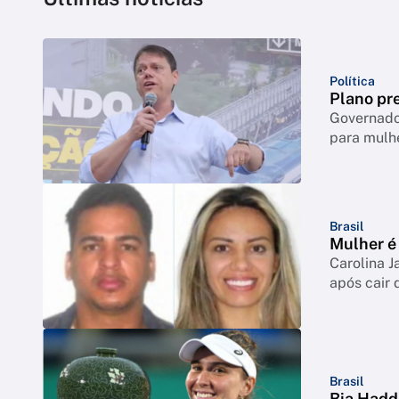
Política
Plano pre
Governador
para mulh
Brasil
Mulher é 
Carolina J
após cair 
Brasil
Bia Hadd