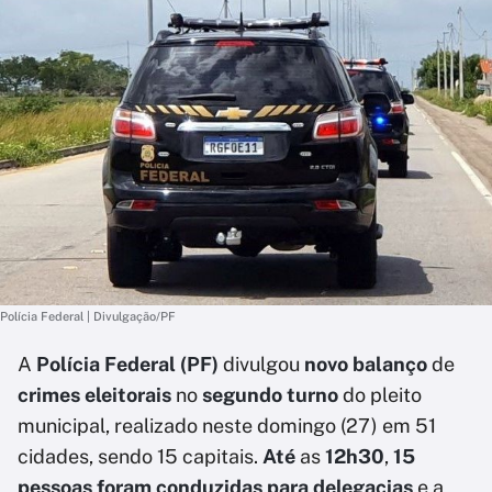
Polícia Federal | Divulgação/PF
A
Polícia Federal (PF)
divulgou
novo balanço
de
crimes eleitorais
no
segundo turno
do pleito
municipal, realizado neste domingo (27) em 51
cidades, sendo 15 capitais.
Até
as
12h30
,
15
pessoas foram conduzidas para delegacias
e a