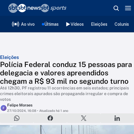
❮
voltar
Editorias
Ao vivo
Últimas
Vídeos
Eleições
Colunista
Eleições
Polícia Federal conduz 15 pessoas para
delegacia e valores apreendidos
chegam a R$ 93 mil no segundo turno
Até 12h30, PF registrou 11 ocorrências em seis estados; principais
crimes eleitorais apurados são propaganda irregular e compra de
votos
Felipe Moraes
F
27/10/2024, 16:08
• Atualizado há 1 ano