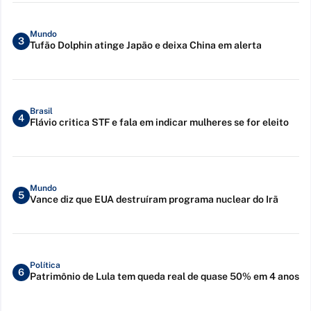
Mundo
3
Tufão Dolphin atinge Japão e deixa China em alerta
Brasil
4
Flávio critica STF e fala em indicar mulheres se for eleito
Mundo
5
Vance diz que EUA destruíram programa nuclear do Irã
Política
6
Patrimônio de Lula tem queda real de quase 50% em 4 anos