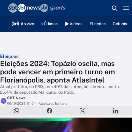
❮
voltar
Editorias
Ao vivo
Últimas
Vídeos
Eleições
Colunista
Eleições
Eleições 2024: Topázio oscila, mas
pode vencer em primeiro turno em
Florianópolis, aponta AtlasIntel
Atual prefeito, do PSD, tem 49% das intenções de voto, contra
25,4% de deputado Marquito, do PSOL
SBT News
S
06/10/2024, 01:04
• Atualizado há 1 ano