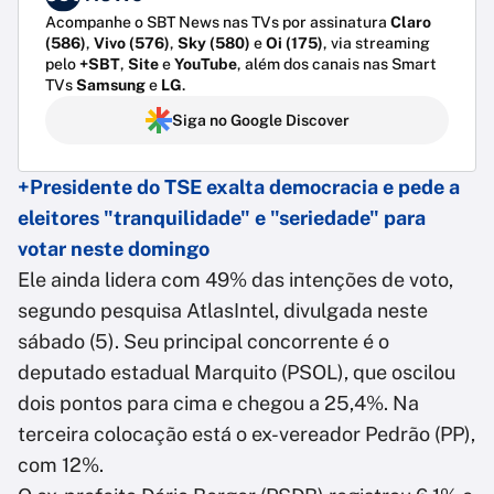
Acompanhe o SBT News nas TVs por assinatura
Claro
(586)
,
Vivo (576)
,
Sky (580)
e
Oi (175)
, via streaming
pelo
+SBT
,
Site
e
YouTube
, além dos canais nas Smart
TVs
Samsung
e
LG
.
Siga no Google Discover
+Presidente do TSE exalta democracia e pede a
eleitores "tranquilidade" e "seriedade" para
votar neste domingo
Ele ainda lidera com 49% das intenções de voto,
segundo pesquisa AtlasIntel, divulgada neste
sábado (5). Seu principal concorrente é o
deputado estadual Marquito (PSOL), que oscilou
dois pontos para cima e chegou a 25,4%. Na
terceira colocação está o ex-vereador Pedrão (PP),
com 12%.