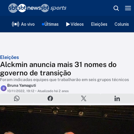
❮
voltar
Editorias
Ao vivo
Últimas
Vídeos
Eleições
Colunista
Eleições
Alckmin anuncia mais 31 nomes do
governo de transição
Foram indicadas equipes que trabalharão em seis grupos técnicos
Bruna Yamaguti
B
10/11/2022, 19:12
• Atualizado há 2 anos