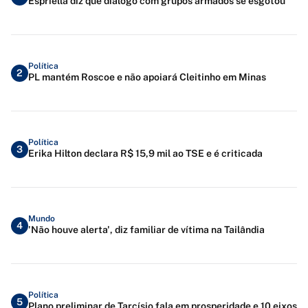
Espriella diz que diálogo com grupos armados se esgotou
Política
2
PL mantém Roscoe e não apoiará Cleitinho em Minas
Política
3
Erika Hilton declara R$ 15,9 mil ao TSE e é criticada
Mundo
4
'Não houve alerta', diz familiar de vítima na Tailândia
Política
5
Plano preliminar de Tarcísio fala em prosperidade e 10 eixos