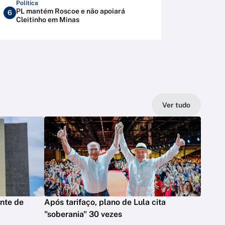
Política
PL mantém Roscoe e não apoiará
6
Cleitinho em Minas
Ver tudo
nte de
Após tarifaço, plano de Lula cita
"soberania" 30 vezes