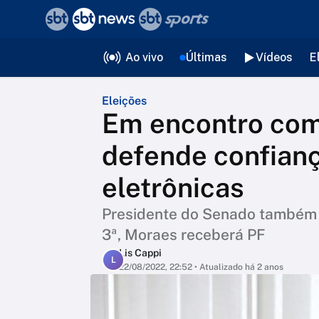
❮
voltar
Editorias
Ao vivo
Últimas
Vídeos
E
Eleições
Em encontro com
defende confianç
eletrônicas
Presidente do Senado também di
3ª, Moraes receberá PF
Lis Cappi
L
22/08/2022, 22:52
• Atualizado há 2 anos