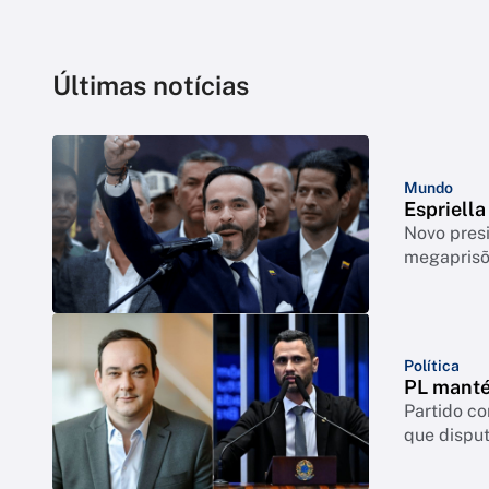
Últimas notícias
Mundo
Espriell
Novo pres
megapris
Política
PL manté
Partido c
que disput