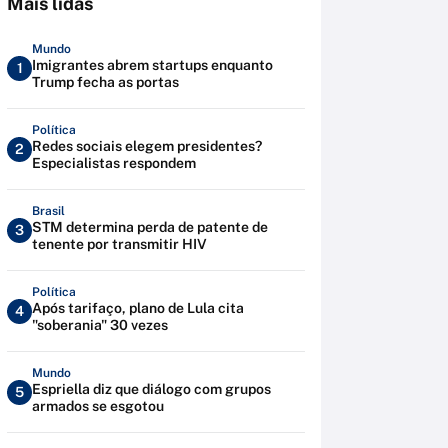
Mais lidas
Mundo
Imigrantes abrem startups enquanto
1
Trump fecha as portas
Política
Redes sociais elegem presidentes?
2
Especialistas respondem
Brasil
STM determina perda de patente de
3
tenente por transmitir HIV
Política
Após tarifaço, plano de Lula cita
4
"soberania" 30 vezes
Mundo
Espriella diz que diálogo com grupos
5
armados se esgotou