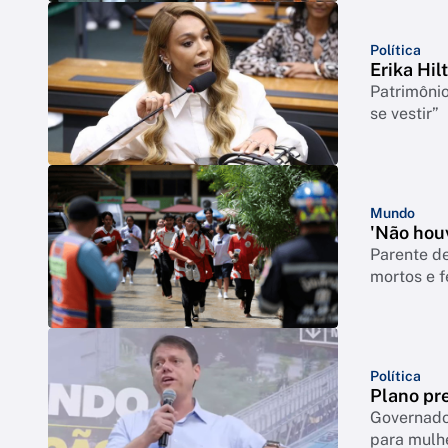
Política
Erika Hil
Patrimônio
se vestir”
Mundo
'Não houv
Parente de
mortos e f
Política
Plano pre
Governador
para mulh