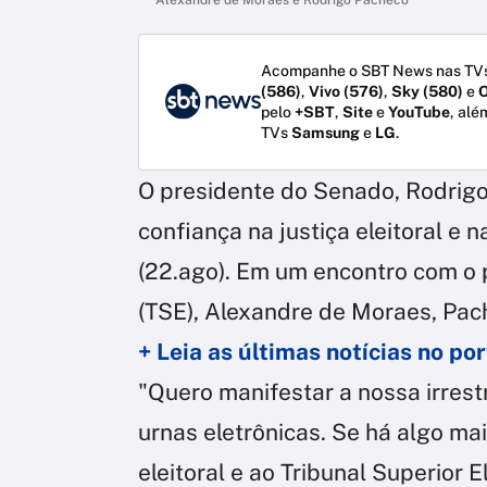
Acompanhe o SBT News nas TVs
(586)
,
Vivo (576)
,
Sky (580)
e
O
pelo
+SBT
,
Site
e
YouTube
, alé
TVs
Samsung
e
LG
.
O presidente do Senado, Rodrigo
confiança na justiça eleitoral e n
(22.ago). Em um encontro com o p
(TSE), Alexandre de Moraes, Pache
+ Leia as últimas notícias no p
"Quero manifestar a nossa irrestr
urnas eletrônicas. Se há algo mais
eleitoral e ao Tribunal Superior E