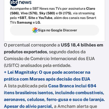
Acompanhe o SBT News nas TVs por assinatura
Claro
(586)
,
Vivo (576)
,
Sky (580)
e
Oi (175)
, via streaming
pelo
+SBT
,
Site
e
YouTube
, além dos canais nas Smart
TVs
Samsung
e
LG
.
Siga no Google Discover
O percentual corresponde a
US$ 18,4 bilhões em
produtos exportados
, segundo dados da
Comissão de Comércio Internacional dos EUA
(USITC) analisados pela entidade.
+
Lei Magnitsky: O que pode acontecer na
prática com Moraes após decisão dos EUA
A lista publicada pela
Casa Branca inclui
694
itens brasileiros isentos
, incluindo combustíveis,
aeronaves, celulose, ferro-gusa e suco de laranja.
Apesar do alívio parcial,
a Amcham alerta que