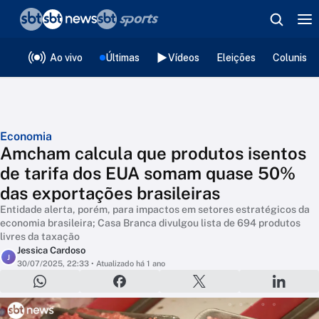
❮
voltar
Editorias
Ao vivo
Últimas
Vídeos
Eleições
Colunista
Economia
Amcham calcula que produtos isentos
de tarifa dos EUA somam quase 50%
das exportações brasileiras
Entidade alerta, porém, para impactos em setores estratégicos da
economia brasileira; Casa Branca divulgou lista de 694 produtos
livres da taxação
Jessica Cardoso
J
30/07/2025, 22:33
• Atualizado há 1 ano