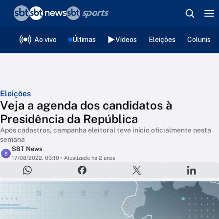
❮
voltar
Editorias
Ao vivo
Últimas
Vídeos
Eleições
Colunista
Eleições
Veja a agenda dos candidatos à
Presidência da República
Após cadastros, campanha eleitoral teve início oficialmente nesta
semana
SBT News
S
17/08/2022, 09:10
• Atualizado há 2 anos