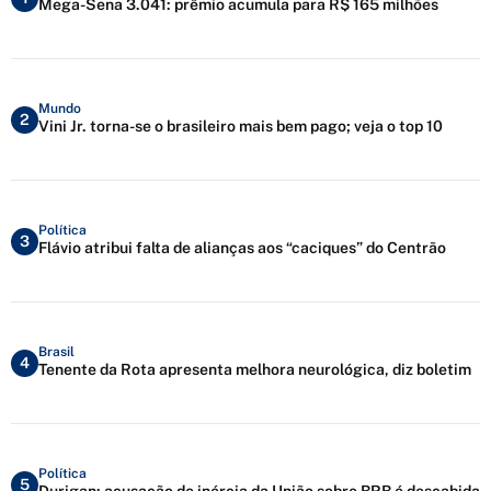
Mega-Sena 3.041: prêmio acumula para R$ 165 milhões
Mundo
2
Vini Jr. torna-se o brasileiro mais bem pago; veja o top 10
Política
3
Flávio atribui falta de alianças aos “caciques” do Centrão
Brasil
4
Tenente da Rota apresenta melhora neurológica, diz boletim
Política
5
Durigan: acusação de inércia da União sobre BRB é descabida