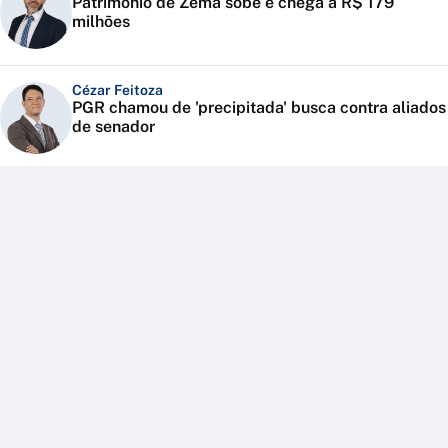
Patrimônio de Zema sobe e chega a R$ 179
milhões
Cézar Feitoza
PGR chamou de 'precipitada' busca contra aliados
de senador