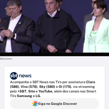
Bolsonaro
Acompanhe o SBT News nas TVs por assinatura
Claro
(586)
,
Vivo (576)
,
Sky (580)
e
Oi (175)
, via streaming
pelo
+SBT
,
Site
e
YouTube
, além dos canais nas Smart
TVs
Samsung
e
LG
.
Siga no Google Discover