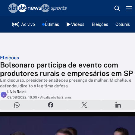
❮
voltar
Editorias
Ao vivo
Últimas
Vídeos
Eleições
Colunista
Eleições
Bolsonaro participa de evento com
produtores rurais e empresários em SP
Em discurso, presidente enalteceu presença da mulher, Michelle, e
defendeu direito a legítima defesa
Lívia Raick
L
09/08/2022, 16:00
• Atualizado há 2 anos