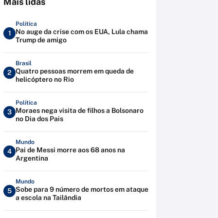
Mais lidas
Política
No auge da crise com os EUA, Lula chama
1
Trump de amigo
Brasil
Quatro pessoas morrem em queda de
2
helicóptero no Rio
Política
Moraes nega visita de filhos a Bolsonaro
3
no Dia dos Pais
Mundo
Pai de Messi morre aos 68 anos na
4
Argentina
Mundo
Sobe para 9 número de mortos em ataque
5
a escola na Tailândia