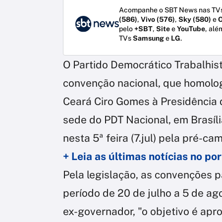
Acompanhe o SBT News nas TVs
(586)
,
Vivo (576)
,
Sky (580)
e
O
pelo
+SBT
,
Site
e
YouTube
, alé
TVs
Samsung
e
LG
.
O Partido Democrático Trabalhist
convenção nacional, que homolo
Ceará Ciro Gomes à Presidência 
sede do PDT Nacional, em Brasíl
nesta 5ª feira (7.jul) pela pré-c
+ Leia as últimas notícias no p
Pela legislação, as convenções p
período de 20 de julho a 5 de a
ex-governador, "o objetivo é apr