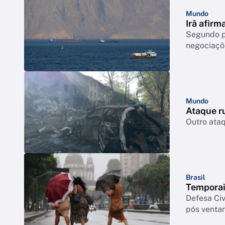
Mundo
Irã afir
Segundo po
negociaçõ
Mundo
Ataque ru
Outro ataq
Brasil
Temporai
Defesa Civ
pós venta