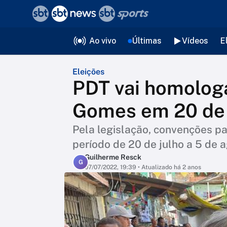
❮
voltar
Editorias
Ao vivo
Últimas
Vídeos
E
Eleições
PDT vai homologa
Gomes em 20 de 
Pela legislação, convenções pa
período de 20 de julho a 5 de 
Guilherme Resck
G
07/07/2022, 19:39
• Atualizado há 2 anos