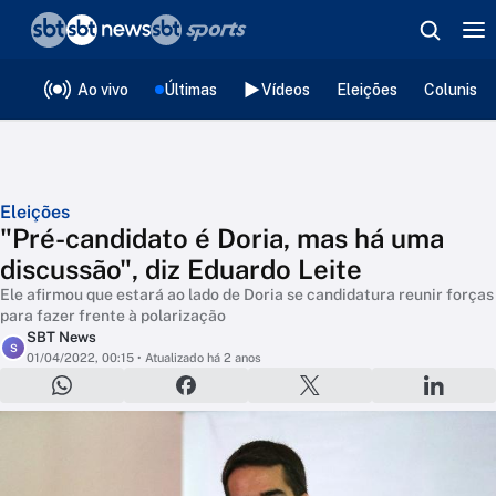
❮
voltar
Editorias
Ao vivo
Últimas
Vídeos
Eleições
Colunista
Eleições
"Pré-candidato é Doria, mas há uma
discussão", diz Eduardo Leite
Ele afirmou que estará ao lado de Doria se candidatura reunir forças
para fazer frente à polarização
SBT News
S
01/04/2022, 00:15
• Atualizado há 2 anos