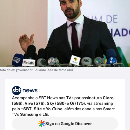
foto do ex governador Eduardo leite de terno azul
Acompanhe o SBT News nas TVs por assinatura
Claro
(586)
,
Vivo (576)
,
Sky (580)
e
Oi (175)
, via streaming
pelo
+SBT
,
Site
e
YouTube
, além dos canais nas Smart
TVs
Samsung
e
LG
.
Siga no Google Discover