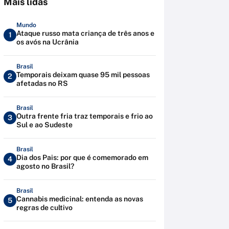
Mais lidas
Mundo
Ataque russo mata criança de três anos e
1
os avós na Ucrânia
Brasil
Temporais deixam quase 95 mil pessoas
2
afetadas no RS
Brasil
Outra frente fria traz temporais e frio ao
3
Sul e ao Sudeste
Brasil
Dia dos Pais: por que é comemorado em
4
agosto no Brasil?
Brasil
Cannabis medicinal: entenda as novas
5
regras de cultivo