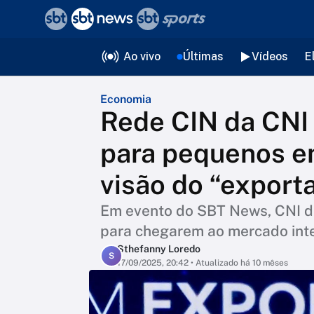
❮
voltar
Editorias
Ao vivo
Últimas
Vídeos
E
Economia
Rede CIN da CNI 
para pequenos e
visão do “export
Em evento do SBT News, CNI d
para chegarem ao mercado inte
Sthefanny Loredo
S
17/09/2025, 20:42
• Atualizado há 10 mêses