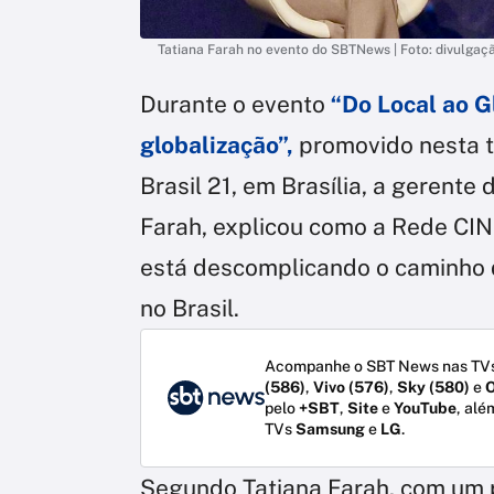
Tatiana Farah no evento do SBTNews | Foto: divulgaç
Durante o evento
“Do Local ao G
globalização”,
promovido nesta te
Brasil 21, em Brasília, a gerent
Farah, explicou como a Rede CIN
está descomplicando o caminho 
no Brasil.
Acompanhe o SBT News nas TVs
(586)
,
Vivo (576)
,
Sky (580)
e
O
pelo
+SBT
,
Site
e
YouTube
, alé
TVs
Samsung
e
LG
.
Segundo Tatiana Farah, com um p