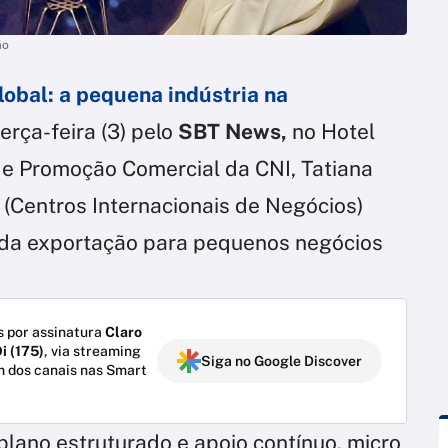
ão
lobal: a pequena indústria na
rça-feira (3) pelo
SBT News,
no Hotel
e de Promoção Comercial da CNI, Tatiana
 (Centros Internacionais de Negócios)
da exportação para pequenos negócios
 por assinatura
Claro
i (175)
, via streaming
Siga no Google Discover
m dos canais nas Smart
lano estruturado e apoio contínuo, micro