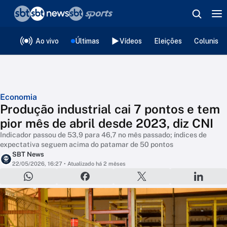
❮
voltar
Editorias
Ao vivo
Últimas
Vídeos
Eleições
Colunista
Economia
Produção industrial cai 7 pontos e tem
pior mês de abril desde 2023, diz CNI
Indicador passou de 53,9 para 46,7 no mês passado; índices de
expectativa seguem acima do patamar de 50 pontos
SBT News
22/05/2026, 16:27
• Atualizado há 2 mêses