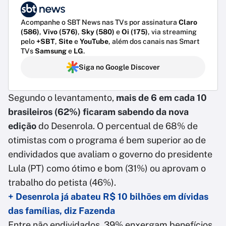
Acompanhe o SBT News nas TVs por assinatura
Claro
(586)
,
Vivo (576)
,
Sky (580)
e
Oi (175)
, via streaming
pelo
+SBT
,
Site
e
YouTube
, além dos canais nas Smart
TVs
Samsung
e
LG
.
Siga no Google Discover
Segundo o levantamento,
mais de 6 em cada 10
brasileiros (62%) ficaram sabendo da nova
edição
do Desenrola. O percentual de 68% de
otimistas com o programa é bem superior ao de
endividados que avaliam o governo do presidente
Lula (PT) como ótimo e bom (31%) ou aprovam o
trabalho do petista (46%).
+ Desenrola já abateu R$ 10 bilhões em dívidas
das famílias, diz Fazenda
Entre não endividados, 39% enxergam benefícios