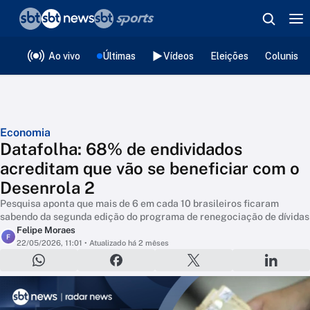
❮
voltar
Editorias
Ao vivo
Últimas
Vídeos
Eleições
Colunista
Economia
Datafolha: 68% de endividados
acreditam que vão se beneficiar com o
Desenrola 2
Pesquisa aponta que mais de 6 em cada 10 brasileiros ficaram
sabendo da segunda edição do programa de renegociação de dívidas
Felipe Moraes
F
22/05/2026, 11:01
• Atualizado há 2 mêses