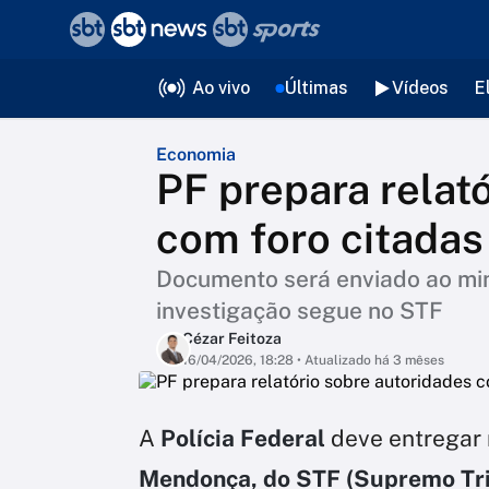
❮
voltar
Editorias
Ao vivo
Últimas
Vídeos
E
Economia
PF prepara relat
com foro citadas
Documento será enviado ao min
investigação segue no STF
Cézar Feitoza
16/04/2026, 18:28
• Atualizado há 3 mêses
A
Polícia Federal
deve entregar
Mendonça, do STF (Supremo Trib