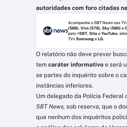
autoridades com foro citadas n
Acompanhe o SBT News nas TVs
(586)
,
Vivo (576)
,
Sky (580)
e
O
pelo
+SBT
,
Site
e
YouTube
, alé
TVs
Samsung
e
LG
.
O relatório não deve prever bus
tem
caráter informativo
e será 
se partes do inquérito sobre o 
instâncias inferiores.
Um delegado da Polícia Federal 
SBT News,
sob reserva, que o do
que nenhum dos inquéritos polic