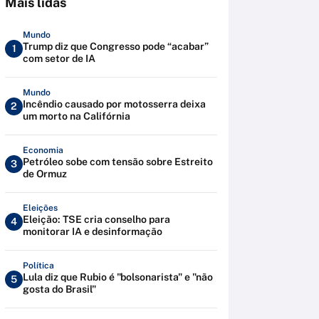
Mais lidas
Mundo
Trump diz que Congresso pode “acabar”
1
com setor de IA
Mundo
Incêndio causado por motosserra deixa
2
um morto na Califórnia
Economia
Petróleo sobe com tensão sobre Estreito
3
de Ormuz
Eleições
Eleição: TSE cria conselho para
4
monitorar IA e desinformação
Política
Lula diz que Rubio é "bolsonarista" e "não
5
gosta do Brasil"