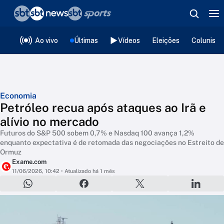
❮
voltar
Editorias
Ao vivo
Últimas
Vídeos
Eleições
Colunista
Economia
Petróleo recua após ataques ao Irã e
alívio no mercado
Futuros do S&P 500 sobem 0,7% e Nasdaq 100 avança 1,2%
enquanto expectativa é de retomada das negociações no Estreito de
Ormuz
Exame.com
11/06/2026, 10:42
• Atualizado há 1 mês