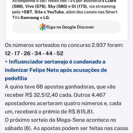
Acompanhe o SBT News nas TVs por assinatura
Claro
(586)
,
Vivo (576)
,
Sky (580)
e
Oi (175)
, via streaming
pelo
+SBT
,
Site
e
YouTube
, além dos canais nas Smart
TVs
Samsung
e
LG
.
Siga no Google Discover
Os números sorteados no concurso 2.937 foram:
12 - 17 - 26 - 34 - 44 - 52
+
Influenciador sertanejo é condenado a
indenizar Felipe Neto após acusações de
pedofilia
A quina teve 68 apostas ganhadoras, que vão
receber R$ 32.512,40 cada. Outros 4.467
apostadores acertaram quatro números e, cada
um, receberá o prêmio de R$ 815,81.
O próximo sorteio da Mega-Sena acontece no
sábado (8). As apostas podem ser feitas nas casas