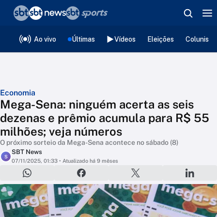
❮
voltar
Editorias
Ao vivo
Últimas
Vídeos
Eleições
Colunista
Economia
Mega-Sena: ninguém acerta as seis
dezenas e prêmio acumula para R$ 55
milhões; veja números
O próximo sorteio da Mega-Sena acontece no sábado (8)
SBT News
S
07/11/2025, 01:33
• Atualizado há 9 mêses