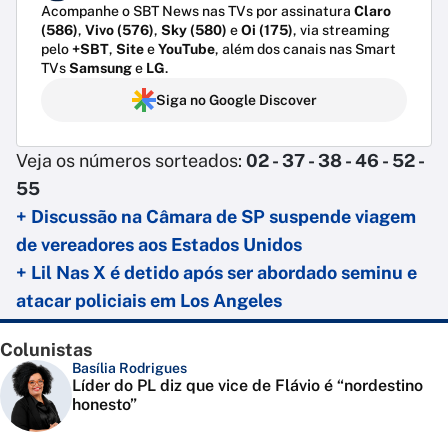
Acompanhe o SBT News nas TVs por assinatura
Claro
(586)
,
Vivo (576)
,
Sky (580)
e
Oi (175)
, via streaming
pelo
+SBT
,
Site
e
YouTube
, além dos canais nas Smart
TVs
Samsung
e
LG
.
Siga no Google Discover
Veja os números sorteados:
02 - 37 - 38 - 46 - 52 -
55
+ Discussão na Câmara de SP suspende viagem
de vereadores aos Estados Unidos
+ Lil Nas X é detido após ser abordado seminu e
atacar policiais em Los Angeles
Colunistas
Basília Rodrigues
Líder do PL diz que vice de Flávio é “nordestino
honesto”