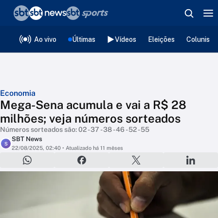
❮
voltar
Editorias
Ao vivo
Últimas
Vídeos
Eleições
Colunista
Economia
Mega-Sena acumula e vai a R$ 28
milhões; veja números sorteados
Números sorteados são: 02 - 37 - 38 - 46 - 52 - 55
SBT News
S
22/08/2025, 02:40
• Atualizado há 11 mêses