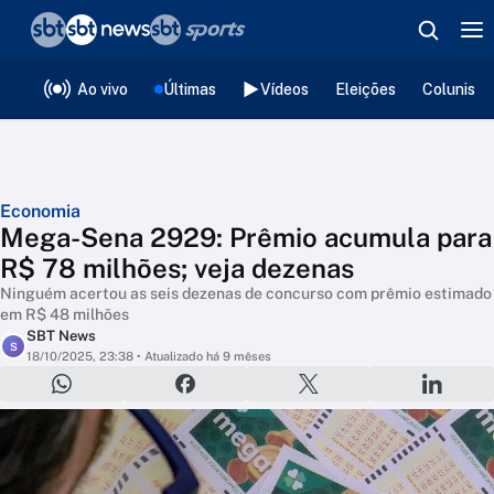
❮
voltar
Editorias
Ao vivo
Últimas
Vídeos
Eleições
Colunista
Economia
Mega-Sena 2929: Prêmio acumula para
R$ 78 milhões; veja dezenas
Ninguém acertou as seis dezenas de concurso com prêmio estimado
em R$ 48 milhões
SBT News
S
18/10/2025, 23:38
• Atualizado há 9 mêses