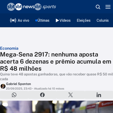
❮
voltar
Editorias
Ao vivo
Últimas
Vídeos
Eleições
Colunista
Economia
Mega-Sena 2917: nenhuma aposta
acerta 6 dezenas e prêmio acumula em
R$ 48 milhões
Quina teve 48 apostas ganhadoras, que vão receber quase R$ 50 mil
cada
Gabriel Sponton
20/09/2025, 23:43
• Atualizado há 10 mêses