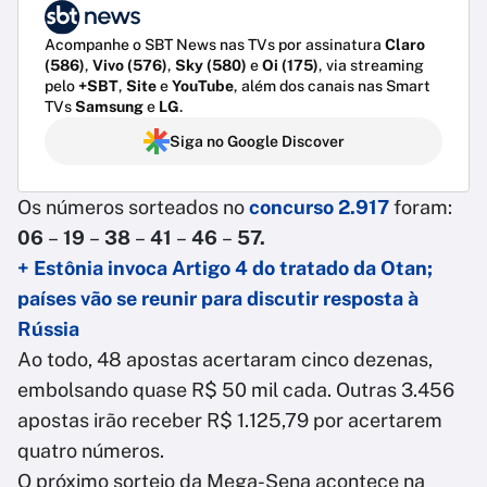
Acompanhe o SBT News nas TVs por assinatura
Claro
(586)
,
Vivo (576)
,
Sky (580)
e
Oi (175)
, via streaming
pelo
+SBT
,
Site
e
YouTube
, além dos canais nas Smart
TVs
Samsung
e
LG
.
Siga no Google Discover
Os números sorteados no
concurso 2.917
foram:
06
–
19
–
38
–
41
–
46
–
57.
+ Estônia invoca Artigo 4 do tratado da Otan;
países vão se reunir para discutir resposta à
Rússia
Ao todo, 48 apostas acertaram cinco dezenas,
embolsando quase R$ 50 mil cada. Outras 3.456
apostas irão receber R$ 1.125,79 por acertarem
quatro números.
O próximo sorteio da Mega-Sena acontece na