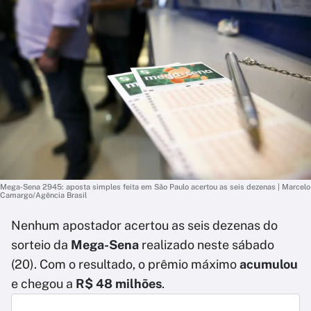
Mega-Sena 2945: aposta simples feita em São Paulo acertou as seis dezenas | Marcelo
Camargo/Agência Brasil
Nenhum apostador acertou as seis dezenas do
sorteio da
Mega-Sena
realizado neste sábado
(20). Com o resultado, o prêmio máximo
acumulou
e chegou a
R$ 48 milhões
.