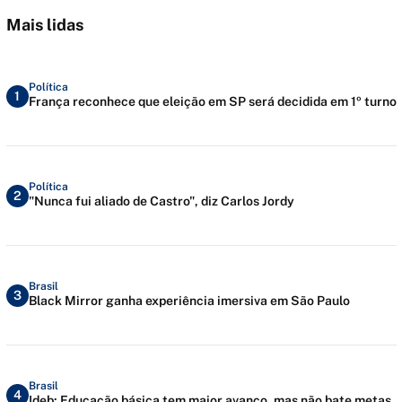
Mais lidas
Política
1
França reconhece que eleição em SP será decidida em 1º turno
Política
2
"Nunca fui aliado de Castro", diz Carlos Jordy
Brasil
3
Black Mirror ganha experiência imersiva em São Paulo
Brasil
4
Ideb: Educação básica tem maior avanço, mas não bate metas