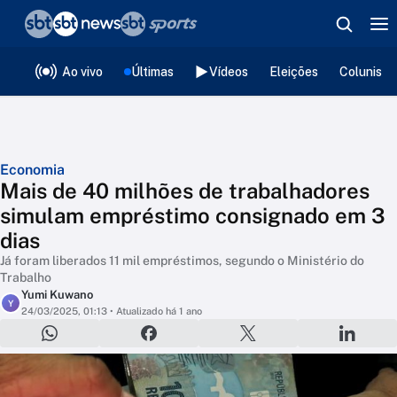
❮
voltar
Editorias
Ao vivo
Últimas
Vídeos
Eleições
Colunista
Economia
Mais de 40 milhões de trabalhadores
simulam empréstimo consignado em 3
dias
Já foram liberados 11 mil empréstimos, segundo o Ministério do
Trabalho
Yumi Kuwano
Y
24/03/2025, 01:13
• Atualizado há 1 ano