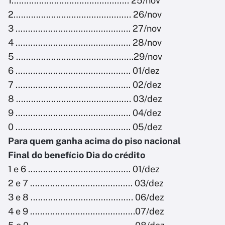
1............................................... 25/nov
2............................................... 26/nov
3 .............................................. 27/nov
4 .............................................. 28/nov
5 ...............................................29/nov
6 .............................................. 01/dez
7 .............................................. 02/dez
8 .............................................. 03/dez
9 .............................................. 04/dez
0 .............................................. 05/dez
Para quem ganha acima do piso nacional
Final do benefício Dia do crédito
1 e 6 ......................................... 01/dez
2 e 7 ......................................... 03/dez
3 e 8 ......................................... 06/dez
4 e 9 ..........................................07/dez