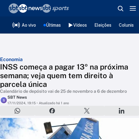
❮
voltar
Editorias
Ao vivo
Últimas
Vídeos
Eleições
Colunista
Economia
INSS começa a pagar 13º na próxima
semana; veja quem tem direito à
parcela única
Calendário de depósito vai de 25 de novembro a 6 de dezembro
SBT News
S
17/11/2024, 19:15
• Atualizado há 1 ano