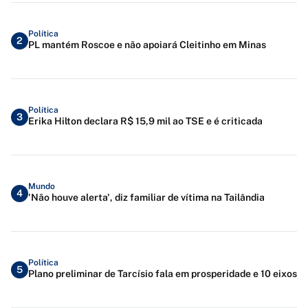
Política
2
PL mantém Roscoe e não apoiará Cleitinho em Minas
Política
3
Erika Hilton declara R$ 15,9 mil ao TSE e é criticada
Mundo
4
'Não houve alerta', diz familiar de vítima na Tailândia
Política
5
Plano preliminar de Tarcísio fala em prosperidade e 10 eixos