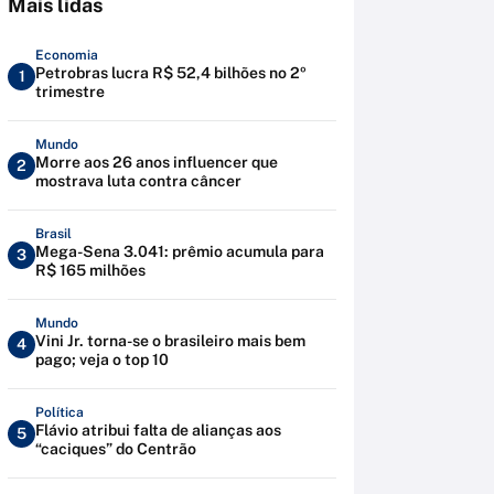
Mais lidas
Economia
Petrobras lucra R$ 52,4 bilhões no 2º
1
trimestre
Mundo
Morre aos 26 anos influencer que
2
mostrava luta contra câncer
Brasil
Mega-Sena 3.041: prêmio acumula para
3
R$ 165 milhões
Mundo
Vini Jr. torna-se o brasileiro mais bem
4
pago; veja o top 10
Política
Flávio atribui falta de alianças aos
5
“caciques” do Centrão