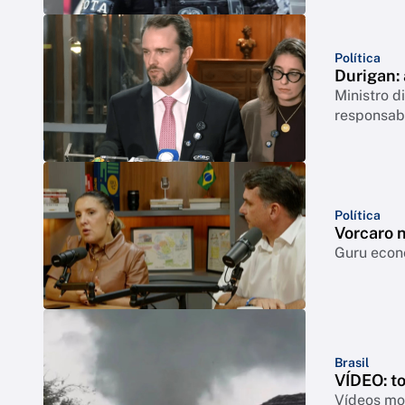
Política
Durigan:
Ministro 
responsabi
Política
Vorcaro 
Guru econô
Brasil
VÍDEO: t
Vídeos mos