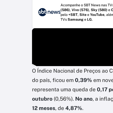
Acompanhe o SBT News nas TVs
(586)
,
Vivo (576)
,
Sky (580)
e
O
pelo
+SBT
,
Site
e
YouTube
, alé
TVs
Samsung
e
LG
.
O Índice Nacional de Preços ao 
do país, ficou em
0,39%
em nove
representa uma queda de
0,17 
outubro
(0,56%).
No ano
, a infl
12 meses
, de
4,87%
.