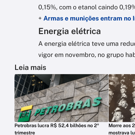
0,15%, com o etanol caindo 0,19%
+
Armas e munições entram no I
Energia elétrica
A energia elétrica teve uma re
vigor em novembro, no grupo hab
Leia mais
Petrobras lucra R$ 52,4 bilhões no 2º
Morre aos 2
trimestre
mostrava lu