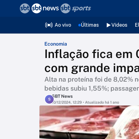
❮
voltar
Editorias
Ao vivo
Últimas
Vídeos
E
Economia
Inflação fica e
com grande impa
Alta na proteína foi de 8,02% 
bebidas subiu 1,55%; passage
SBT News
S
10/12/2024, 12:29
• Atualizado há 1 ano