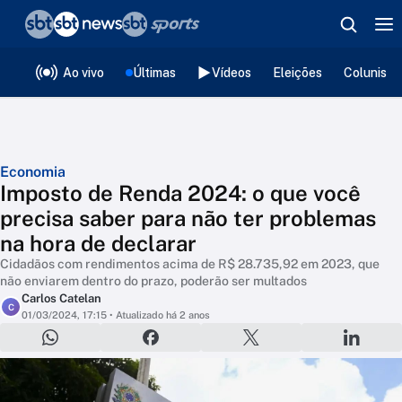
❮
voltar
Editorias
Ao vivo
Últimas
Vídeos
Eleições
Colunista
Economia
Imposto de Renda 2024: o que você
precisa saber para não ter problemas
na hora de declarar
Cidadãos com rendimentos acima de R$ 28.735,92 em 2023, que
não enviarem dentro do prazo, poderão ser multados
Carlos Catelan
C
01/03/2024, 17:15
• Atualizado há 2 anos