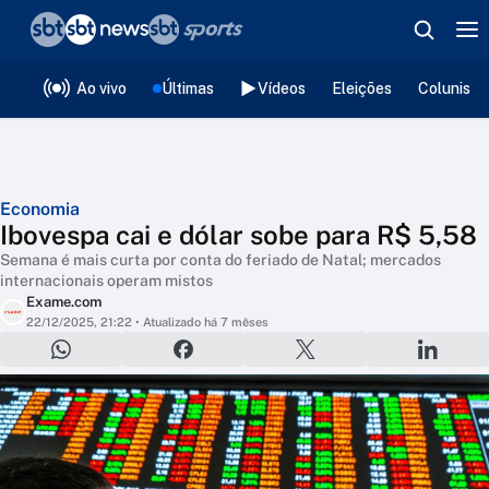
❮
voltar
Editorias
Ao vivo
Últimas
Vídeos
Eleições
Colunista
Economia
Ibovespa cai e dólar sobe para R$ 5,58
Semana é mais curta por conta do feriado de Natal; mercados
internacionais operam mistos
Exame.com
22/12/2025, 21:22
• Atualizado há 7 mêses