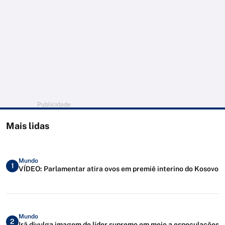
Publicidade
Mais lidas
Mundo
1
VÍDEO: Parlamentar atira ovos em premiê interino do Kosovo
Mundo
2
Irã divulga imagem de líder supremo em meio a especulações