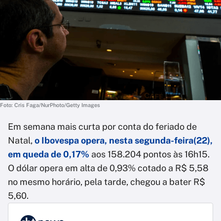
Foto: Cris Faga/NurPhoto/Getty Images
Em semana mais curta por conta do feriado de
Natal,
o Ibovespa opera, nesta segunda-feira(22),
em queda de 0,17%
aos 158.204 pontos às 16h15.
O dólar opera em alta de 0,93% cotado a R$ 5,58
no mesmo horário, pela tarde, chegou a bater R$
5,60.