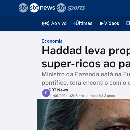
❮
voltar
Editorias
Ao vivo
Últimas
Vídeos
E
Economia
Haddad leva pro
super-ricos ao p
Ministro da Fazenda está na Eu
pontífice, terá encontro com 
SBT News
S
04/06/2024, 12:16
• Atualizado há 2 anos