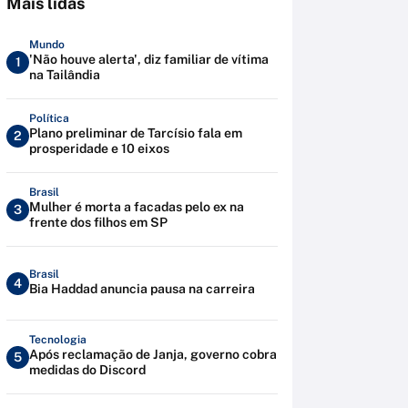
Mais lidas
Mundo
'Não houve alerta', diz familiar de vítima
1
na Tailândia
Política
Plano preliminar de Tarcísio fala em
2
prosperidade e 10 eixos
Brasil
Mulher é morta a facadas pelo ex na
3
frente dos filhos em SP
Brasil
4
Bia Haddad anuncia pausa na carreira
Tecnologia
Após reclamação de Janja, governo cobra
5
medidas do Discord