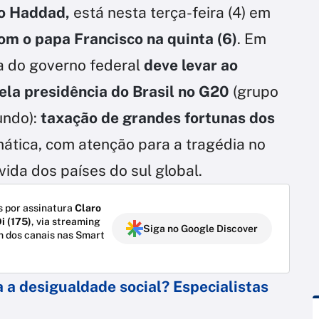
do Haddad,
está nesta terça-feira (4) em
om o papa Francisco na quinta (6)
. Em
ia do governo federal
deve levar ao
ela presidência do Brasil no G20
(grupo
undo):
taxação de grandes fortunas dos
limática, com atenção para a tragédia no
ívida dos países do sul global.
 por assinatura
Claro
i (175)
, via streaming
Siga no Google Discover
m dos canais nas Smart
a a desigualdade social? Especialistas