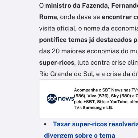
O
ministro da Fazenda, Fernan
Roma
, onde deve se
encontrar c
visita oficial, o nome da econom
pontífice temas já destacados p
das 20 maiores economias do m
super-ricos
, luta contra crise c
Rio Grande do Sul, e a crise da d
Acompanhe o SBT News nas TVs
(586)
,
Vivo (576)
,
Sky (580)
e
O
pelo
+SBT
,
Site
e
YouTube
, alé
TVs
Samsung
e
LG
.
Taxar super-ricos resolveri
divergem sobre o tema