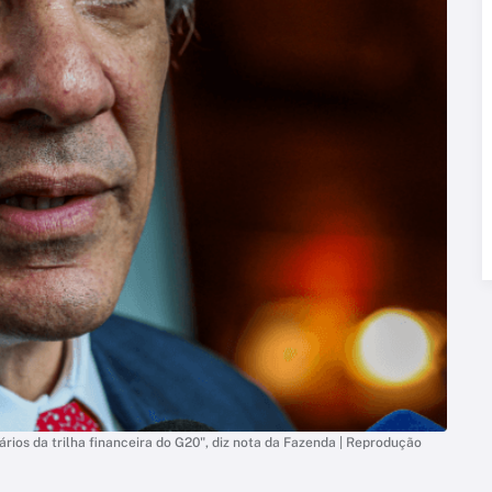
rios da trilha financeira do G20", diz nota da Fazenda | Reprodução