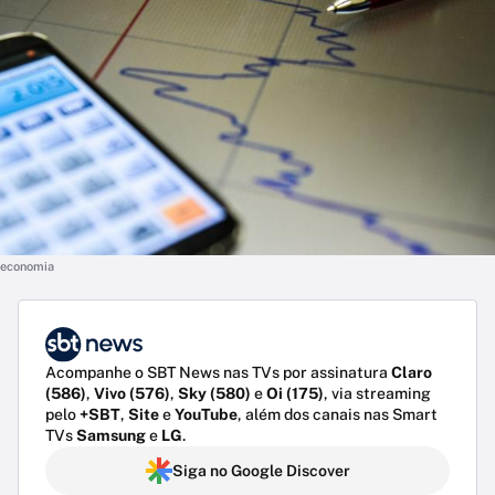
economia
Acompanhe o SBT News nas TVs por assinatura
Claro
(586)
,
Vivo (576)
,
Sky (580)
e
Oi (175)
, via streaming
pelo
+SBT
,
Site
e
YouTube
, além dos canais nas Smart
TVs
Samsung
e
LG
.
Siga no Google Discover