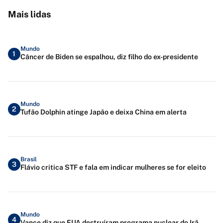
Mais lidas
Mundo
1
Câncer de Biden se espalhou, diz filho do ex-presidente
Mundo
2
Tufão Dolphin atinge Japão e deixa China em alerta
Brasil
3
Flávio critica STF e fala em indicar mulheres se for eleito
Mundo
4
Vance diz que EUA destruíram programa nuclear do Irã