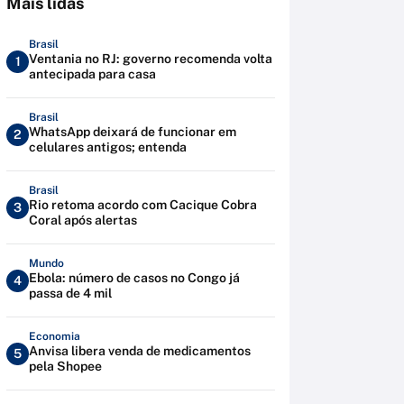
Mais lidas
Brasil
Ventania no RJ: governo recomenda volta
1
antecipada para casa
Brasil
WhatsApp deixará de funcionar em
2
celulares antigos; entenda
Brasil
Rio retoma acordo com Cacique Cobra
3
Coral após alertas
Mundo
Ebola: número de casos no Congo já
4
passa de 4 mil
Economia
Anvisa libera venda de medicamentos
5
pela Shopee