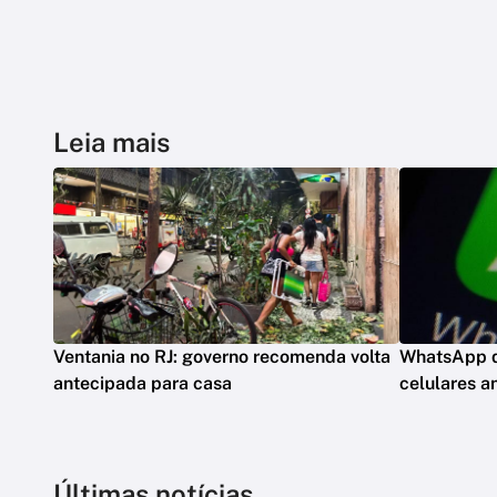
Leia mais
Ventania no RJ: governo recomenda volta
WhatsApp d
antecipada para casa
celulares a
Últimas notícias