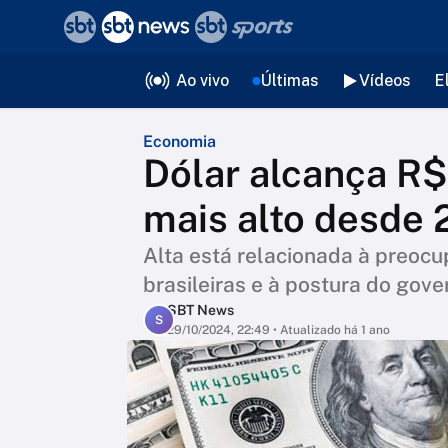
❮
voltar
Editorias
Ao vivo
Últimas
Vídeos
E
Economia
Dólar alcança R$
mais alto desde 
Alta está relacionada à preoc
brasileiras e à postura do gov
SBT News
S
29/10/2024, 22:49
• Atualizado há 1 ano