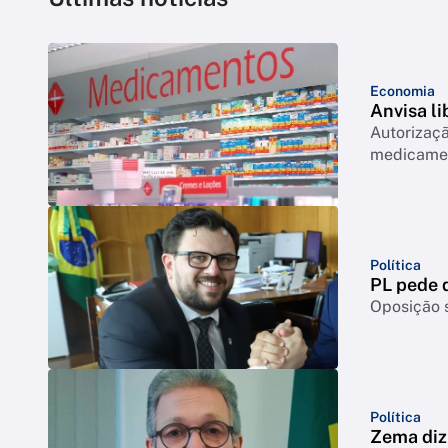
Economia
Anvisa l
Autorizaçã
medicamen
Política
PL pede q
Oposição s
Política
Zema diz 