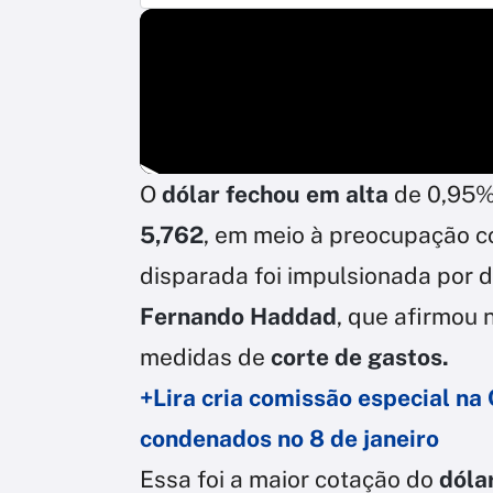
O
dólar fechou em alta
de 0,95% 
5,762
, em meio à preocupação co
disparada foi impulsionada por 
Fernando Haddad
, que afirmou 
medidas de
corte de gastos.
+Lira cria comissão especial na 
condenados no 8 de janeiro
Essa foi a maior cotação do
dóla