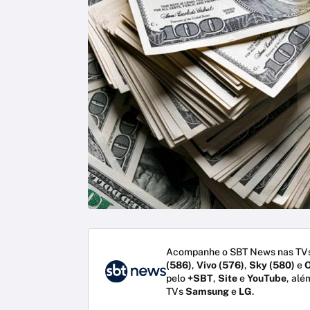
Acompanhe o SBT News nas TVs
(586)
,
Vivo (576)
,
Sky (580)
e
O
pelo
+SBT
,
Site
e
YouTube
, alé
TVs
Samsung
e
LG
.