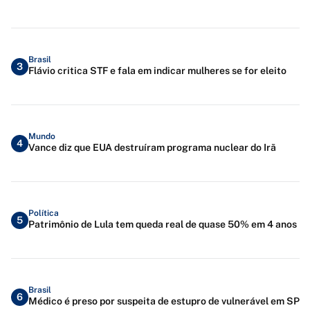
Brasil
3
Flávio critica STF e fala em indicar mulheres se for eleito
Mundo
4
Vance diz que EUA destruíram programa nuclear do Irã
Política
5
Patrimônio de Lula tem queda real de quase 50% em 4 anos
Brasil
6
Médico é preso por suspeita de estupro de vulnerável em SP