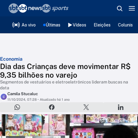
❮
voltar
Editorias
Ao vivo
Últimas
Vídeos
Eleições
Colunista
Economia
Dia das Crianças deve movimentar R$
9,35 bilhões no varejo
Segmentos de vestuários e eletroeletrônicos lideram buscas na
data
Camila Stucaluc
C
11/10/2024, 07:28
• Atualizado há 1 ano