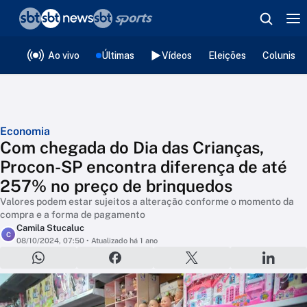
❮
voltar
Editorias
Ao vivo
Últimas
Vídeos
Eleições
Colunista
Economia
Com chegada do Dia das Crianças,
Procon-SP encontra diferença de até
257% no preço de brinquedos
Valores podem estar sujeitos a alteração conforme o momento da
compra e a forma de pagamento
Camila Stucaluc
C
08/10/2024, 07:50
• Atualizado há 1 ano