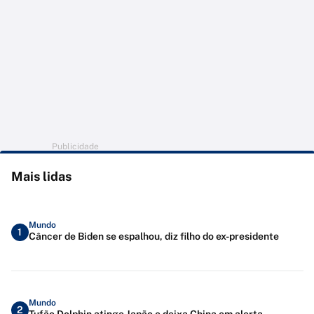
Publicidade
Mais lidas
Mundo
1
Câncer de Biden se espalhou, diz filho do ex-presidente
Mundo
2
Tufão Dolphin atinge Japão e deixa China em alerta