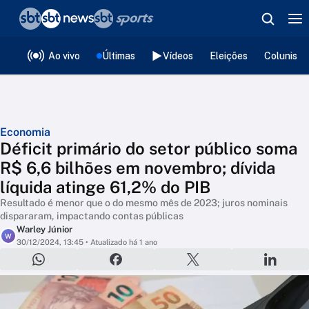
❮
voltar
Editorias
Ao vivo
Últimas
Vídeos
Eleições
Colunista
Economia
Déficit primário do setor público soma
R$ 6,6 bilhões em novembro; dívida
líquida atinge 61,2% do PIB
Resultado é menor que o do mesmo mês de 2023; juros nominais
dispararam, impactando contas públicas
Warley Júnior
W
30/12/2024, 13:45
• Atualizado há 1 ano