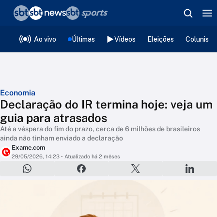
❮
voltar
Editorias
Ao vivo
Últimas
Vídeos
Eleições
Colunista
Economia
Declaração do IR termina hoje: veja um
guia para atrasados
Até a véspera do fim do prazo, cerca de 6 milhões de brasileiros
ainda não tinham enviado a declaração
Exame.com
29/05/2026, 14:23
• Atualizado há 2 mêses