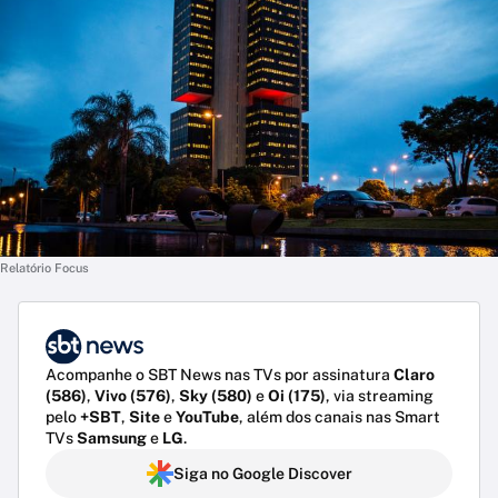
Relatório Focus
Acompanhe o SBT News nas TVs por assinatura
Claro
(586)
,
Vivo (576)
,
Sky (580)
e
Oi (175)
, via streaming
pelo
+SBT
,
Site
e
YouTube
, além dos canais nas Smart
TVs
Samsung
e
LG
.
Siga no Google Discover