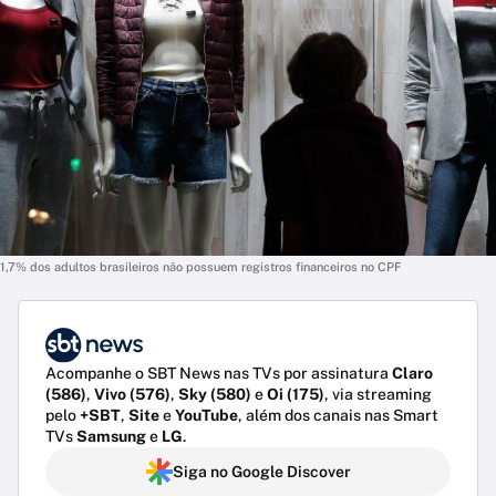
1,7% dos adultos brasileiros não possuem registros financeiros no CPF
Acompanhe o SBT News nas TVs por assinatura
Claro
(586)
,
Vivo (576)
,
Sky (580)
e
Oi (175)
, via streaming
pelo
+SBT
,
Site
e
YouTube
, além dos canais nas Smart
TVs
Samsung
e
LG
.
Siga no Google Discover