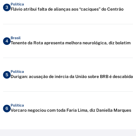
Política
3
Flávio atribui falta de alianças aos “caciques” do Centrão
Brasil
4
Tenente da Rota apresenta melhora neurológica, diz boletim
Política
5
Durigan: acusação de inércia da União sobre BRB é descabida
Política
6
Vorcaro negociou com toda Faria Lima, diz Daniella Marques