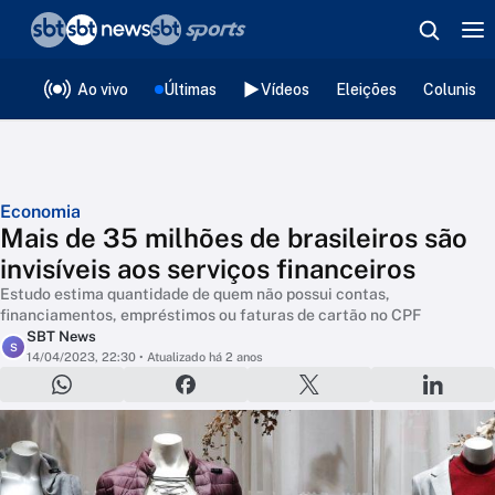
❮
voltar
Editorias
Ao vivo
Últimas
Vídeos
Eleições
Colunista
Economia
Mais de 35 milhões de brasileiros são
invisíveis aos serviços financeiros
Estudo estima quantidade de quem não possui contas,
financiamentos, empréstimos ou faturas de cartão no CPF
SBT News
S
14/04/2023, 22:30
• Atualizado há 2 anos