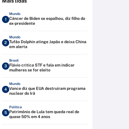
Mais lidas
Mundo
Câncer de Biden se espalhou, diz filho do
1
ex-presidente
Mundo
Tufão Dolphin atinge Japão e deixa China
2
em alerta
Brasil
Flávio critica STF e fala em indicar
3
mulheres se for eleito
Mundo
Vance diz que EUA destruíram programa
4
nuclear do Irã
Política
Patrimônio de Lula tem queda real de
5
quase 50% em 4 anos