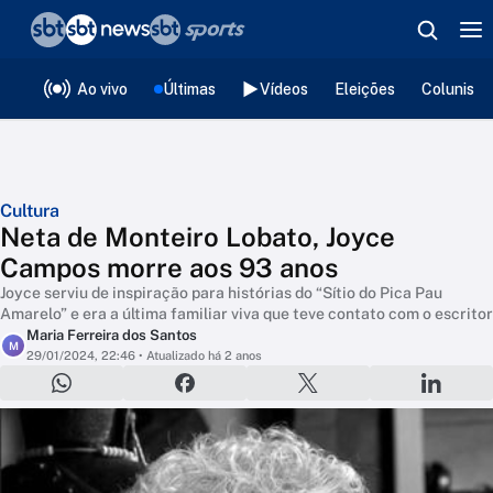
❮
voltar
Editorias
Ao vivo
Últimas
Vídeos
Eleições
Colunista
Cultura
Neta de Monteiro Lobato, Joyce
Campos morre aos 93 anos
Joyce serviu de inspiração para histórias do “Sítio do Pica Pau
Amarelo” e era a última familiar viva que teve contato com o escritor
Maria Ferreira dos Santos
M
29/01/2024, 22:46
• Atualizado há 2 anos