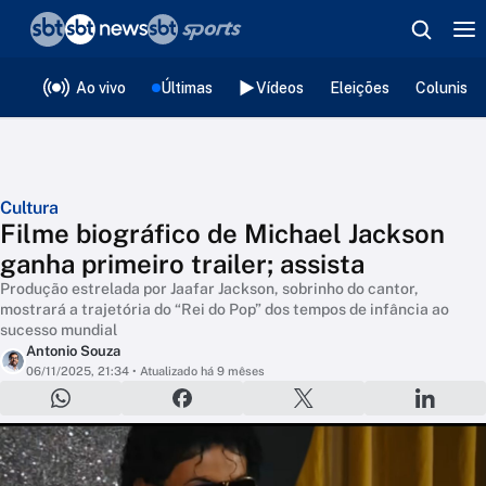
❮
voltar
Editorias
Ao vivo
Últimas
Vídeos
Eleições
Colunista
Cultura
Filme biográfico de Michael Jackson
ganha primeiro trailer; assista
Produção estrelada por Jaafar Jackson, sobrinho do cantor,
mostrará a trajetória do “Rei do Pop” dos tempos de infância ao
sucesso mundial
Antonio Souza
06/11/2025, 21:34
• Atualizado há 9 mêses