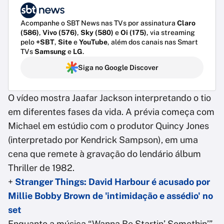
Acompanhe o SBT News nas TVs por assinatura
Claro
(586)
,
Vivo (576)
,
Sky (580)
e
Oi (175)
, via streaming
pelo
+SBT
,
Site
e
YouTube
, além dos canais nas Smart
TVs
Samsung
e
LG
.
Siga no Google Discover
O vídeo mostra Jaafar Jackson interpretando o tio
em diferentes fases da vida. A prévia começa com
Michael em estúdio com o produtor Quincy Jones
(interpretado por Kendrick Sampson), em uma
cena que remete à gravação do lendário álbum
Thriller de 1982.
+
Stranger Things: David Harbour é acusado por
Millie Bobby Brown de 'intimidação e assédio' no
set
Enquanto a música “Wanna Be Startin’ Somethin’”