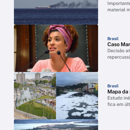
Important
material m
Brasil
Caso Mar
Decisão at
repercussã
Brasil
Mapa da 
Estudo iné
fica em úl