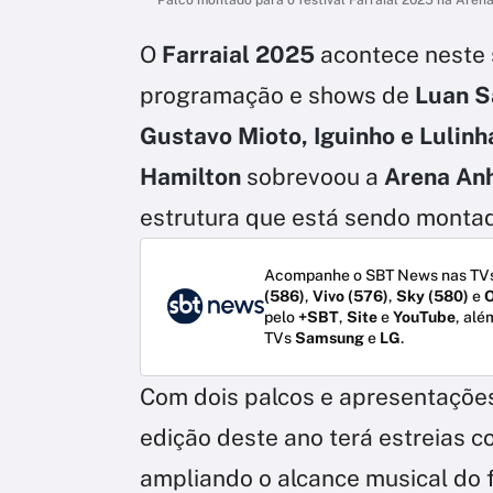
O
Farraial 2025
acontece neste 
programação e shows de
Luan S
Gustavo Mioto, Iguinho e Lulinh
Hamilton
sobrevoou a
Arena Anh
estrutura que está sendo montad
Acompanhe o SBT News nas TVs
(586)
,
Vivo (576)
,
Sky (580)
e
O
pelo
+SBT
,
Site
e
YouTube
, alé
TVs
Samsung
e
LG
.
Com dois palcos e apresentações
edição deste ano terá estreias co
ampliando o alcance musical do f