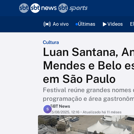
❮
voltar
Editorias
Ao vivo
Últimas
Vídeos
E
Cultura
Luan Santana, A
Mendes e Belo es
em São Paulo
Festival reúne grandes nomes 
programação e área gastronôm
SBT News
S
15/08/2025, 12:16
• Atualizado há 11 mêses