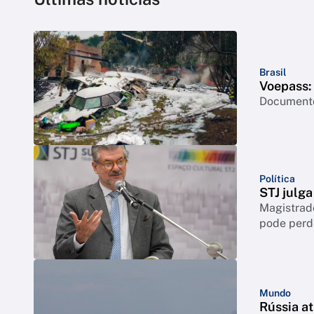
Brasil
Voepass: 
Documento 
Política
STJ julga
Magistrado
pode perd
Mundo
Rússia a