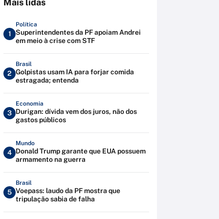
Mais lidas
Política
Superintendentes da PF apoiam Andrei
1
em meio à crise com STF
Brasil
Golpistas usam IA para forjar comida
2
estragada; entenda
Economia
Durigan: dívida vem dos juros, não dos
3
gastos públicos
Mundo
Donald Trump garante que EUA possuem
4
armamento na guerra
Brasil
Voepass: laudo da PF mostra que
5
tripulação sabia de falha