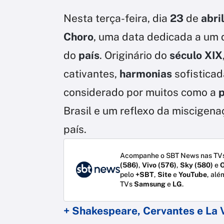
Nesta terça-feira, dia
23
de
abri
Choro
, uma data dedicada a um
do
país
. Originário do
século XIX
cativantes,
harmonias
sofisticad
considerado por muitos como a
p
Brasil e um reflexo da miscigen
país.
Acompanhe o SBT News nas TVs
(586)
,
Vivo (576)
,
Sky (580)
e
O
pelo
+SBT
,
Site
e
YouTube
, alé
TVs
Samsung
e
LG
.
+ Shakespeare, Cervantes e La 