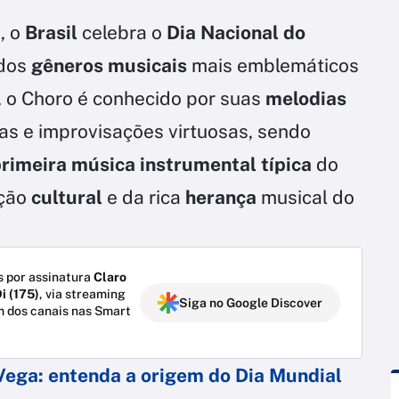
l
, o
Brasil
celebra o
Dia Nacional do
 dos
gêneros musicais
mais emblemáticos
, o Choro é conhecido por suas
melodias
as e improvisações virtuosas, sendo
rimeira música instrumental típica
do
ação
cultural
e da rica
herança
musical do
 por assinatura
Claro
i (175)
, via streaming
Siga no Google Discover
m dos canais nas Smart
Vega: entenda a origem do Dia Mundial