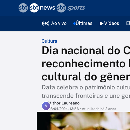
❮
voltar
Editorias
Ao vivo
Últimas
Vídeos
E
Cultura
Dia nacional do 
reconhecimento h
cultural do gêne
Data celebra o patrimônio cult
transcende fronteiras e une ge
Vithor Laureano
V
23/04/2024, 13:56
• Atualizado há 2 anos