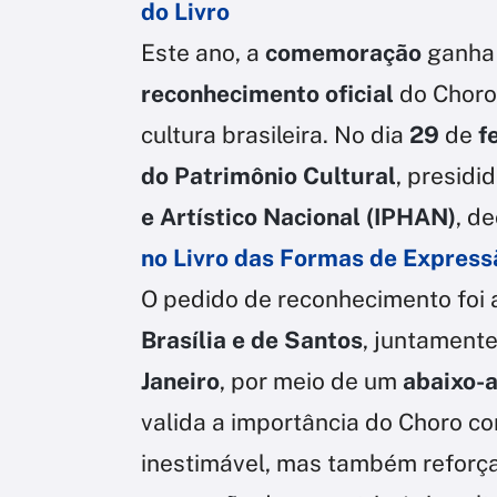
do Livro
Este ano, a
comemoração
ganha 
reconhecimento
oficial
do Choro
cultura brasileira. No dia
29
de
f
do Patrimônio Cultural
, presidi
e Artístico Nacional (IPHAN)
, d
no Livro das Formas de Expressã
O pedido de reconhecimento foi
Brasília e de Santos
, juntament
Janeiro
, por meio de um
abaixo-
valida a importância do Choro co
inestimável, mas também refor