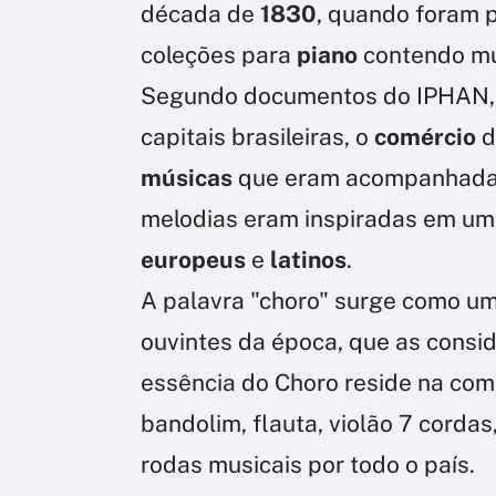
década de
1830
, quando foram 
coleções para
piano
contendo mú
Segundo documentos do IPHAN, 
capitais brasileiras, o
comércio
d
músicas
que eram acompanhad
melodias eram inspiradas em u
europeus
e
latinos
.
A palavra "choro" surge como um
ouvintes da época, que as cons
essência do Choro reside na co
bandolim, flauta, violão 7 cordas
rodas musicais por todo o país.