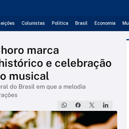
leições
Colunistas
Política
Brasil
Economia
Mu
Choro marca
istórico e celebração
ro musical
ural do Brasil em que a melodia
rações