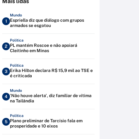
Mais lidas
Mundo
Espriella diz que diálogo com grupos
1
armados se esgotou
Política
PL mantém Roscoe e não apoiará
2
Cleitinho em Minas
Política
Erika Hilton declara R$ 15,9 mil ao TSE e
3
é criticada
Mundo
'Não houve alerta', diz familiar de vítima
4
na Tailândia
Política
Plano preliminar de Tarcísio fala em
5
prosperidade e 10 eixos