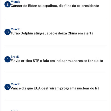
Mundo
2
Câncer de Biden se espalhou, diz filho do ex-presidente
Mundo
3
Tufão Dolphin atinge Japão e deixa China em alerta
Brasil
4
Flávio critica STF e fala em indicar mulheres se for eleito
Mundo
5
Vance diz que EUA destruíram programa nuclear do Irã