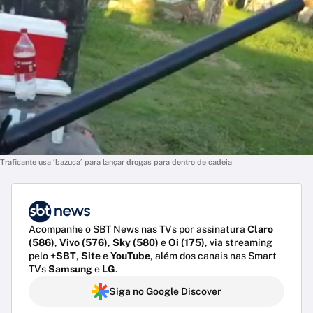
Traficante usa ´bazuca´ para lançar drogas para dentro de cadeia
Acompanhe o SBT News nas TVs por assinatura
Claro
(586)
,
Vivo (576)
,
Sky (580)
e
Oi (175)
, via streaming
pelo
+SBT
,
Site
e
YouTube
, além dos canais nas Smart
TVs
Samsung
e
LG
.
Siga no Google Discover