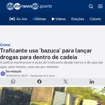
❮
voltar
Editorias
Ao vivo
Últimas
Vídeos
Eleições
Colunista
Crime
Traficante usa ´bazuca´ para lançar
drogas para dentro de cadeia
A polícia monitorava a ação do traficante desde março e diz que ele
agia, pelo menos, uma vez por semana
Da redação
D
18/08/2018, 20:01
• Atualizado há 2 anos