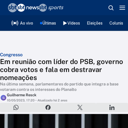
❮
voltar
Editorias
Ao vivo
Últimas
Vídeos
Eleições
Colunista
Congresso
Em reunião com líder do PSB, governo
cobra votos e fala em destravar
nomeações
Na última semana, parlamentares do partido que integra a base
votaram contra os interesses do Planalto
Guilherme Resck
G
10/05/2023, 17:20
• Atualizado há 2 anos