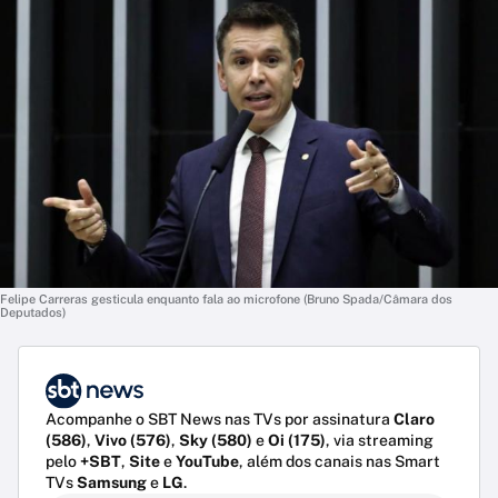
Felipe Carreras gesticula enquanto fala ao microfone (Bruno Spada/Câmara dos
Deputados)
Acompanhe o SBT News nas TVs por assinatura
Claro
(586)
,
Vivo (576)
,
Sky (580)
e
Oi (175)
, via streaming
pelo
+SBT
,
Site
e
YouTube
, além dos canais nas Smart
TVs
Samsung
e
LG
.