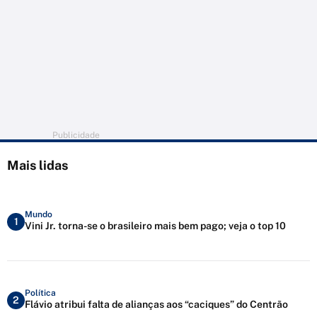
Publicidade
Mais lidas
Mundo
1
Vini Jr. torna-se o brasileiro mais bem pago; veja o top 10
Política
2
Flávio atribui falta de alianças aos “caciques” do Centrão