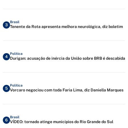
Brasil
3
Tenente da Rota apresenta melhora neurológica, diz boletim
Política
4
Durigan: acusação de inércia da União sobre BRB é descabida
Política
5
Vorcaro negociou com toda Faria Lima, diz Daniella Marques
Brasil
6
VÍDEO: tornado atinge municípios do Rio Grande do Sul